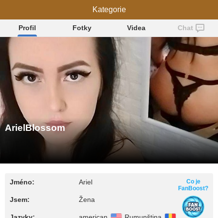
ArielBlossom
Kategorie
Profil
Fotky
Videa
Chat
ArielBlossom
Jméno:
Ariel
Co je
FanBoost?
Jsem:
Žena
Jazyky:
american
Rumunština