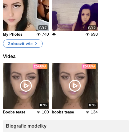
7
5
740
698
My Photos
🫦
Zobrazit vše
Videa
ZDARMA
ZDARMA
0:35
0:35
100
134
Boobs tease
boobs tease
Biografie modelky