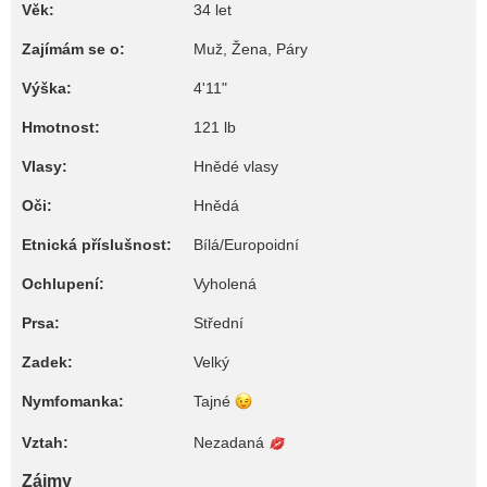
Věk:
34 let
Zajímám se o:
Muž, Žena, Páry
Výška:
4'11"
Hmotnost:
121 lb
Vlasy:
Hnědé vlasy
Oči:
Hnědá
Etnická příslušnost:
Bílá/Europoidní
Ochlupení:
Vyholená
Prsa:
Střední
Zadek:
Velký
Nymfomanka:
Tajné
Vztah:
Nezadaná
Zájmy