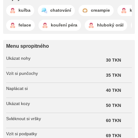
kuřba
chatování
creampie
kou
felace
kouření péra
hluboký orál
Menu spropitného
Ukázat nohy
30 TKN
Vzít si punčochy
35 TKN
Naplácat si
40 TKN
Ukázat kozy
50 TKN
Svléknout si vršky
60 TKN
Vzít si podpatky
69 TKN