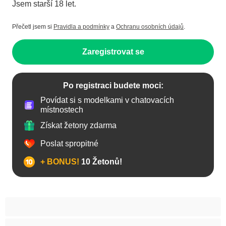
Jsem starší 18 let.
Přečetl jsem si
Pravidla a podmínky
a
Ochranu osobních údajů
.
Zaregistrovat se
Po registraci budete moci:
Povídat si s modelkami v chatovacích
místnostech
Získat žetony zdarma
Poslat spropitné
+ BONUS!
10 Žetonů!
Anál
Arabky