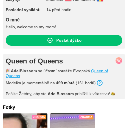
Poslední vysílání:
14 před hodin
O mně
Hello, welcome to my room!
Poslat dýško
Queen of Queens
ArielBlossom
se účastní soutěže Evropská
Queen of
Queens
.
Modelka je momentálně na
499 místě
(161 bodů).
Pošlite Žetóny, aby ste
ArielBlossom
priblížili k
víťazstvu!
Fotky
ZDARMA
ZDARMA