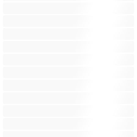
Baculky
BBW
Blond vlasy
Bondáž
Bílé holky
Chlupatá kundička
Fetiš
Hnědé vlasy
Hospodyňky
Hračky
Indky