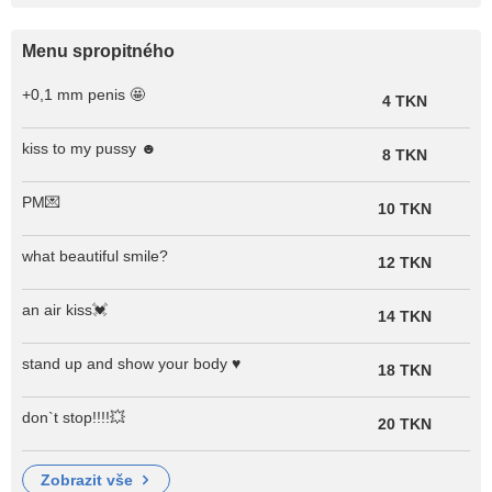
Menu spropitného
+0,1 mm penis 🤩
4 TKN
kiss to my pussy ☻
8 TKN
PM💌
10 TKN
what beautiful smile?
12 TKN
an air kiss💓
14 TKN
stand up and show your body ♥
18 TKN
don`t stop!!!!💥
20 TKN
zobrazit vše