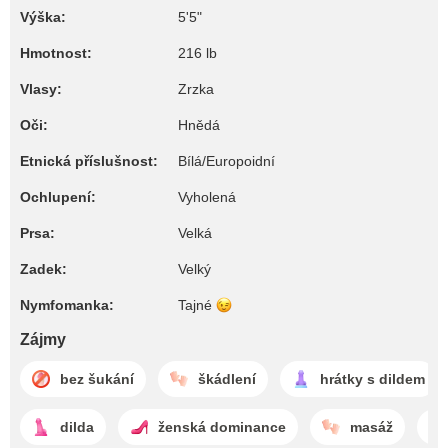
Výška:
5'5"
Hmotnost:
216 lb
Vlasy:
Zrzka
Oči:
Hnědá
Etnická příslušnost:
Bílá/Europoidní
Ochlupení:
Vyholená
Prsa:
Velká
Zadek:
Velký
Nymfomanka:
Tajné
Zájmy
bez šukání
škádlení
hrátky s dildem
dilda
ženská dominance
masáž