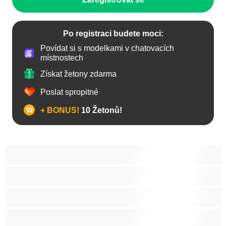
Po registraci budete moci:
Povídat si s modelkami v chatovacích
místnostech
Získat žetony zdarma
Poslat spropitné
+ BONUS!
10 Žetonů!
Anál
Arabky
Asijská
Babičky