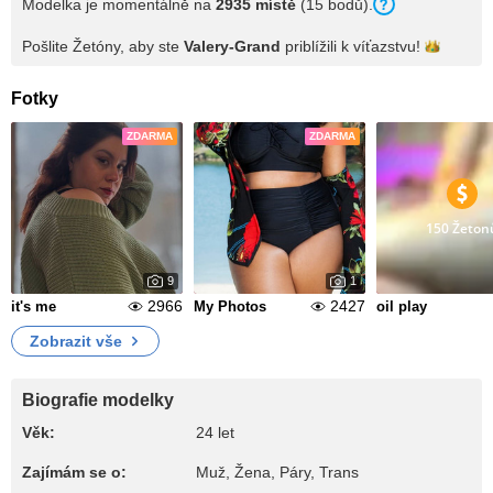
Modelka je momentálně na
2935 místě
(15 bodů).
Pošlite Žetóny, aby ste
Valery-Grand
priblížili k
víťazstvu!
Fotky
ZDARMA
ZDARMA
150 Žeton
9
1
2966
2427
it's me
My Photos
oil play
Zobrazit vše
Biografie modelky
Věk:
24 let
Zajímám se o:
Muž, Žena, Páry, Trans