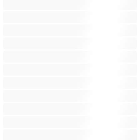
Skupinový sex
Střední prsa
Stříkání
Svalnaté holky
Těhotné holky
Velká prsa
Velké zadky
Vysokoškolačky
Zralé ženy
Zrzka
Čokoládové holky