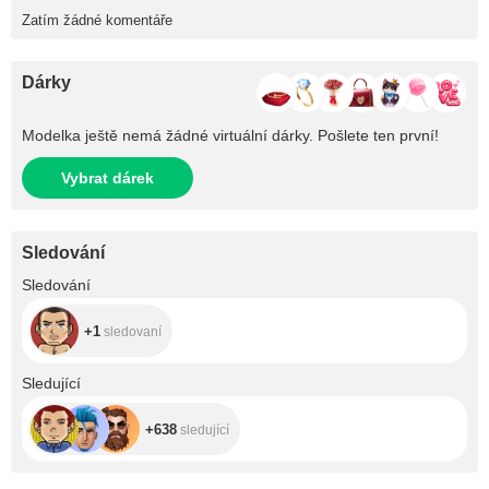
Zatím žádné komentáře
Dárky
Modelka ještě nemá žádné virtuální dárky. Pošlete ten první!
Vybrat dárek
Sledování
+1
Sledování
+1
sledovaní
+638
Sledující
+638
sledující