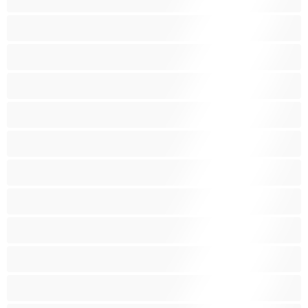
Kuřačky
Křehké
Latinskoamerické
Lesbičky
Malá prsa
Nejlepší pro soukromý chat
Obrovské kozy
Oholené kundičky
Pornoherečky
Sexy kočky